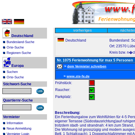
vorheriges
nächst
Deutschland
Deutschland
Bundesland: Sc
Bundesland-Suche
Ort: 23570 Lü
Orte-Suche
Kreis bzw. n�c
Regionen-Suche
Nr. 1075 Ferienwohnung für max 5 Personen
Europa
>
dem Vermieter schreiben
Suchen
>
www.ste-fe.de
Orte-Suche
Frühstück:
Stichwort-Suche
Raucher:
Parkplatz:
Quartiernr-Suche
Beschreibung:
Vermieter
Ein Ferienbungalow zum Wohlfühlen für 4-5 Per
eigener Terrasse (Südostausrichtung)auf ruhige
Information
trotzdem stadt- und strandnah: 4 km zum Strand
Neue Anmeldung
Die Wohnung ist grosszügig und modern ausgestat
Bett, 1 Schlafcoach). 1 Doppelschlafzimmer mit 
Vermieter Login