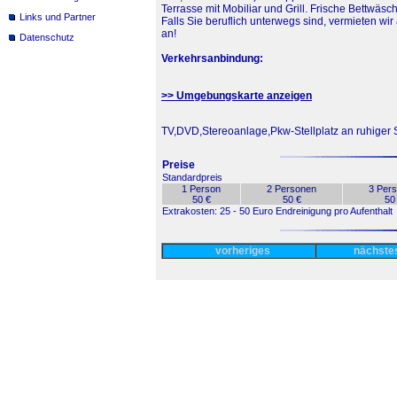
Terrasse mit Mobiliar und Grill. Frische Bettwäs
Links und Partner
Falls Sie beruflich unterwegs sind, vermieten wi
an!
Datenschutz
Verkehrsanbindung:
>> Umgebungskarte anzeigen
TV,DVD,Stereoanlage,Pkw-Stellplatz an ruhiger S
Preise
Standardpreis
1 Person
2 Personen
3 Per
50 €
50 €
50
Extrakosten: 25 - 50 Euro Endreinigung pro Aufenthalt
vorheriges
nächst