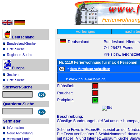
vorheriges
nächst
Deutschland
Deutschland
Bundesland: Nieder
Bundesland-Suche
Ort: 26427 Esens
Orte-Suche
Kreis bzw. n�chstgel
Regionen-Suche
Nr. 1110 Ferienwohnung für max 4 Personen
Europa
>
dem Vermieter schreiben
Suchen
>
www.haus-melanie.de
Orte-Suche
Frühstück:
Stichwort-Suche
Raucher:
Parkplatz:
Quartiernr-Suche
Beschreibung:
Günstige Sonderangebote! Auf unsere Homepage
Vermieter
Information
Schöne Fewo in Esens/Bensersiel an der Nordsee
Neue Anmeldung
Die Fewo verfügt über 2 Schlafzimmern:1 davon
mit Kabel TV und Internett,Essraum,Küche,Bad/W
Vermieter Login