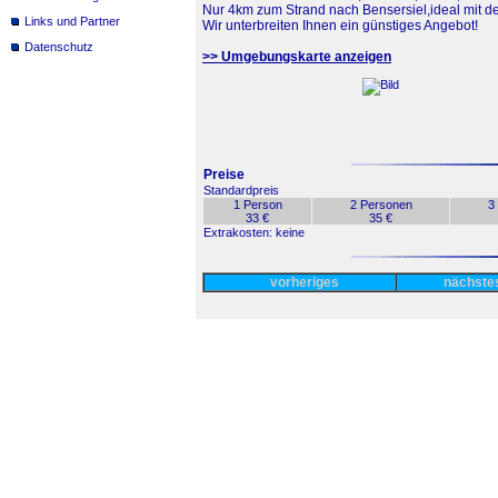
Nur 4km zum Strand nach Bensersiel,ideal mit d
Links und Partner
Wir unterbreiten Ihnen ein günstiges Angebot!
Datenschutz
>> Umgebungskarte anzeigen
Preise
Standardpreis
1 Person
2 Personen
3
33 €
35 €
Extrakosten: keine
vorheriges
nächst