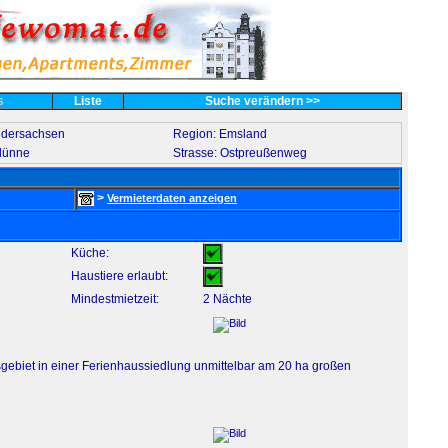
es
Liste
Suche verändern >>
edersachsen
Region: Emsland
lünne
Strasse: Ostpreußenweg
>
Vermieterdaten anzeigen
Küche:
Haustiere erlaubt:
Mindestmietzeit:
2 Nächte
sgebiet in einer Ferienhaussiedlung unmittelbar am 20 ha großen