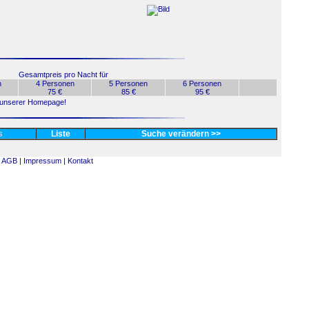
Gesamtpreis pro Nacht für
n
4 Personen
5 Personen
6 Personen
75 €
85 €
95 €
uf unserer Homepage!
es
Liste
Suche verändern >>
AGB |
Impressum |
Kontakt