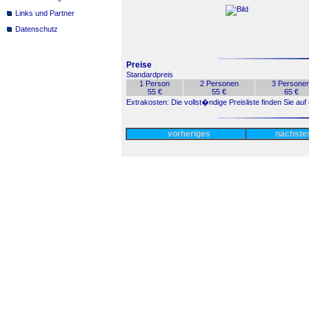
Links und Partner
Datenschutz
Preise
Standardpreis
1 Person
2 Personen
3 Persone
55 €
55 €
65 €
Extrakosten: Die vollst�ndige Preisliste finden Sie a
vorheriges
nächst