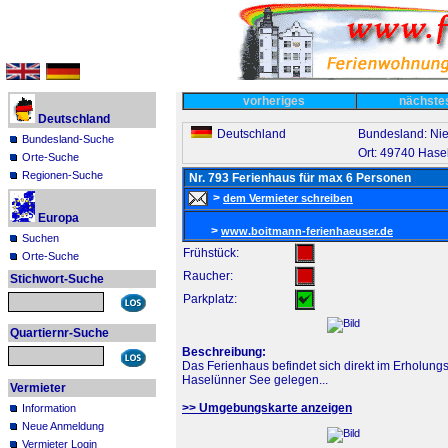
vorheriges
nächst
Deutschland
Deutschland
Bundesland: Ni
Bundesland-Suche
Ort: 49740 Hase
Orte-Suche
Regionen-Suche
Nr. 793 Ferienhaus für max 6 Personen
>
dem Vermieter schreiben
Europa
>
www.boitmann-ferienhaeuser.de
Suchen
Frühstück:
Orte-Suche
Raucher:
Stichwort-Suche
Parkplatz:
Quartiernr-Suche
Beschreibung:
Das Ferienhaus befindet sich direkt im Erholung
Haselünner See gelegen...
Vermieter
>> Umgebungskarte anzeigen
Information
Neue Anmeldung
Vermieter Login