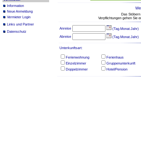
Information
Wei
Neue Anmeldung
Das Stöbern 
Vermieter Login
Verpflichtungen gehen Sie er
Links und Partner
Anreise
(Tag.Monat.Jahr)
Datenschutz
Abreise
(Tag.Monat.Jahr)
Unterkunftsart:
Ferienwohnung
Ferienhaus
Einzelzimmer
Gruppenunterkunft
Doppelzimmer
Hotel/Pension