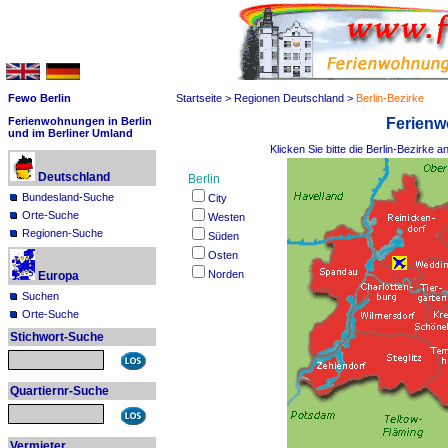
Fewo Berlin
Startseite
>
Regionen Deutschland
>
Berlin-Bezirke
Ferienw
Ferienwohnungen in Berlin
und im Berliner Umland
Klicken Sie bitte die Berlin-Bezirke
Deutschland
Berlin
Bundesland-Suche
City
Orte-Suche
Westen
Regionen-Suche
Süden
Osten
Norden
Europa
Suchen
Orte-Suche
Stichwort-Suche
Quartiernr-Suche
Vermieter