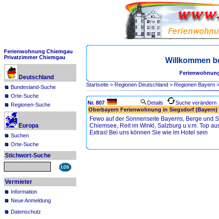
Ferienwohnung Chiemgau
Privatzimmer Chiemgau
Willkommen b
Ferienwohnung
Deutschland
Startseite
>
Regionen Deutschland
>
Regionen Bayern
Bundesland-Suche
Orte-Suche
Nr. 807
Details
Suche verändern
Regionen-Suche
Oberbayern Ferienwohnung in Siegsdorf (Bayern)
Fewo auf der Sonnenseite Bayerns, Berge und 
Europa
Chiemsee, Reit im Winkl, Salzburg u.v.m. Top au
Extras! Bei uns können Sie wie im Hotel sein
Suchen
Orte-Suche
Stichwort-Suche
Vermieter
Information
Neue Anmeldung
Datenschutz