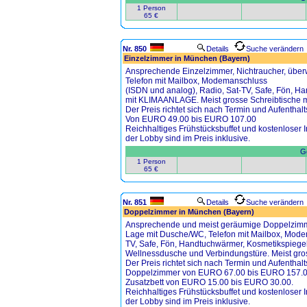
1 Person
65 €
Nr. 850
Details
Suche verändern
Einzelzimmer in München (Bayern)
Ansprechende Einzelzimmer, Nichtraucher, über
Telefon mit Mailbox, Modemanschluss
(ISDN und analog), Radio, Sat-TV, Safe, Fön, H
mit KLIMAANLAGE. Meist grosse Schreibtische m
Der Preis richtet sich nach Termin und Aufenthalt
Von EURO 49.00 bis EURO 107.00
Reichhaltiges Frühstücksbuffet und kostenloser
der Lobby sind im Preis inklusive.
Ge
1 Person
65 €
Nr. 851
Details
Suche verändern
Doppelzimmer in München (Bayern)
Ansprechende und meist geräumige Doppelzimmer
Lage mit Dusche/WC, Telefon mit Mailbox, Mode
TV, Safe, Fön, Handtuchwärmer, Kosmetikspiege
Wellnessdusche und Verbindungstüre. Meist gros
Der Preis richtet sich nach Termin und Aufenthalt
Doppelzimmer von EURO 67.00 bis EURO 157.
Zusatzbett von EURO 15.00 bis EURO 30.00.
Reichhaltiges Frühstücksbuffet und kostenloser
der Lobby sind im Preis inklusive.