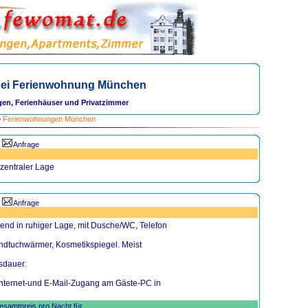
ei Ferienwohnung München
en, Ferienhäuser und Privatzimmer
>
Ferienwohnungen München
Anfrage
zentraler Lage
Anfrage
nd in ruhiger Lage, mit Dusche/WC, Telefon
andtuchwärmer, Kosmetikspiegel. Meist
sdauer.
 Internet-und E-Mail-Zugang am Gäste-PC in
samtpreis pro Nacht für