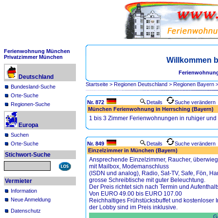
Ferienwohnung München
Privatzimmer München
Willkommen b
Ferienwohnung
Deutschland
Startseite
>
Regionen Deutschland
>
Regionen Bayern
Bundesland-Suche
Orte-Suche
Nr. 872
Details
Suche verändern
Regionen-Suche
München Ferienwohnung in Herrsching (Bayern)
1 bis 3 Zimmer Ferienwohnungen in ruhiger und 
Europa
Suchen
Orte-Suche
Nr. 849
Details
Suche verändern
Einzelzimmer in München (Bayern)
Stichwort-Suche
Ansprechende Einzelzimmer, Raucher, überwiege
mit Mailbox, Modemanschluss
(ISDN und analog), Radio, Sat-TV, Safe, Fön, H
grosse Schreibtische mit guter Beleuchtung.
Vermieter
Der Preis richtet sich nach Termin und Aufenthalt
Information
Von EURO 49.00 bis EURO 107.00
Neue Anmeldung
Reichhaltiges Frühstücksbuffet und kostenloser
der Lobby sind im Preis inklusive.
Datenschutz
Ge