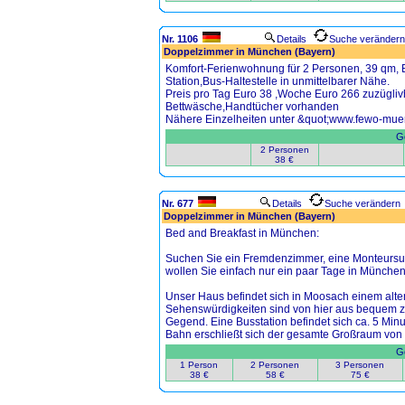
Nr. 1106
Details
Suche verändern
Doppelzimmer in München (Bayern)
Komfort-Ferienwohnung für 2 Personen, 39 qm, 
Station,Bus-Haltestelle in unmittelbarer Nähe.
Preis pro Tag Euro 38 ,Woche Euro 266 zuzügli
Bettwäsche,Handtücher vorhanden
Nähere Einzelheiten unter &quot;www.fewo-mu
Ge
2 Personen
38 €
Nr. 677
Details
Suche verändern
Doppelzimmer in München (Bayern)
Bed and Breakfast in München:
Suchen Sie ein Fremdenzimmer, eine Monteursunte
wollen Sie einfach nur ein paar Tage in Münche
Unser Haus befindet sich in Moosach einem alten
Sehenswürdigkeiten sind von hier aus bequem zu 
Gegend. Eine Busstation befindet sich ca. 5 Minu
Bahn erschließt sich der gesamte Großraum vo
Ge
1 Person
2 Personen
3 Personen
38 €
58 €
75 €