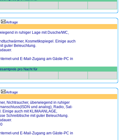
Anfrage
wiegend in ruhiger Lage mit Dusche/WC,
andtuchwärmer, Kosmetikspiegel. Einige auch
it guter Beleuchtung.
sdauer.
 Internet-und E-Mail-Zugang am Gäste-PC in
samtpreis pro Nacht für
Anfrage
, Nichtraucher, überwiegend in ruhiger
manschluss(ISDN und analog), Radio, Sat-
l. Einige auch mit KLIMAANLAGE,
se Schreibtische mit guter Beleuchtung.
sdauer.
00
 Internet-und E-Mail-Zugang am Gäste-PC in