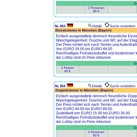
Ge
2 Personen
95 €
Nr. 853
Details
Suche verändern
Einzelzimmer in München (Bayern)
Einfach ausgestattete dennoch freundliche Einze
Waschgelegenheit. Dusche und WC auf der Etag
Der Preis richtet sich nach Termin und Aufenthalt
Von EURO 34.00 bis EURO 49.00
Reichhaltiges Frühstücksbuffet und kostenloser
der Lobby sind im Preis inklusive.
Ge
1 Person
40 €
Nr. 854
Details
Suche verändern
Doppelzimmer in München (Bayern)
Einfach ausgestattete dennoch freundliche Doppe
Waschgelegenheit. Dusche und WC auf der Etag
Der Preis richtet sich nach Termin und Aufenthalt
Von EURO 49.00 bis EURO 89.00
Zustellbett von EURO 15.00 bis EURO 30.00.
Reichhaltiges Frühstücksbuffet und kostenloser
der Lobby sind im Preis inklusive.
Ge
2 Personen
60 €