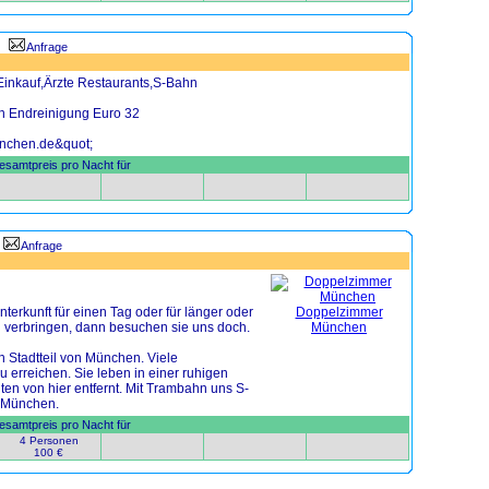
Anfrage
Einkauf,Ärzte Restaurants,S-Bahn
vh Endreinigung Euro 32
enchen.de&quot;
samtpreis pro Nacht für
Anfrage
rkunft für einen Tag oder für länger oder
n verbringen, dann besuchen sie uns doch.
 Stadtteil von München. Viele
erreichen. Sie leben in einer ruhigen
ten von hier entfernt. Mit Trambahn uns S-
n München.
samtpreis pro Nacht für
4 Personen
100 €