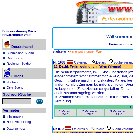
Ferienwohnung Wien
Privatzimmer Wien
Willkommen
Ferienwohnung
Deutschland
Startseite
>
Ferienwohnungen Wien
Bundesland-Suche
Orte-Suche
Nr. 1683
Österreich
Details
Suche verän
Regionen-Suche
16. Bezirk Ferienwohnung in Wien (Vienna)
Die beiden Apartments, im 1. Stock, bestehen je
Europa
eingerichtetem Wohnzimmer mit SAT-TV, Bad, WC,
Geschirr, Kaffeemaschine, Eiskasten. Kaffee/Tee
Suchen
In den Komfort-Zimmern befindet sich je ein Dopp
Orte-Suche
zu bequemen Zusatzbetten umgestalten. Durch e
auch zusammengelegt werden.
Stichwort-Suche
Im zentralen Vorraum steht ein PC mit Internet
Verfügung.
Ge
Vermieter
1 Person
2 Personen
3 Personen
54 €
78 €
112 €
Information
Neue Anmeldung
Datenschutz
Nr. 870
Österreich
Details
Suche veränd