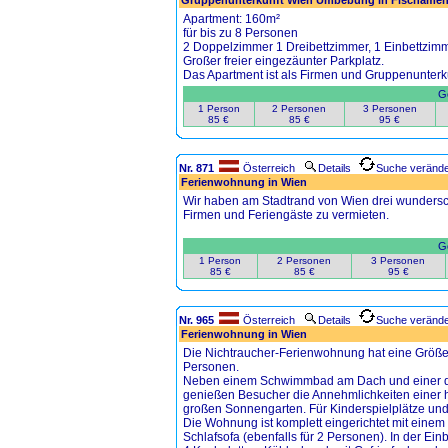
Gruppenunterkunft Wien Umbebung in Fischamend
Apartment: 160m²
für bis zu 8 Personen
2 Doppelzimmer 1 Dreibettzimmer, 1 Einbettzim
Großer freier eingezäunter Parkplatz.
Das Apartment ist als Firmen und Gruppenunterku
Ge
1 Person
2 Personen
3 Personen
85 €
85 €
95 €
Nr. 871
Österreich
Details
Suche veränd
Ferienwohnung in Wien
Wir haben am Stadtrand von Wien drei wundersch
Firmen und Feriengäste zu vermieten.
Ge
1 Person
2 Personen
3 Personen
85 €
85 €
95 €
Nr. 965
Österreich
Details
Suche veränd
Ferienwohnung in Wien
Die Nichtraucher-Ferienwohnung hat eine Größe v
Personen.
Neben einem Schwimmbad am Dach und einer da
genießen Besucher die Annehmlichkeiten einer
großen Sonnengarten. Für Kinderspielplätze und F
Die Wohnung ist komplett eingerichtet mit einem
Schlafsofa (ebenfalls für 2 Personen). In der Ei