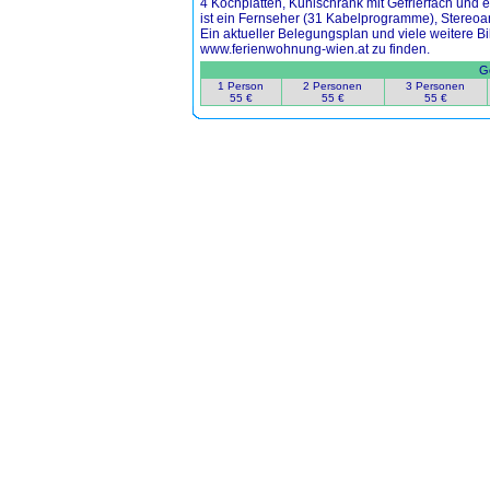
4 Kochplatten, Kühlschrank mit Gefrierfach und
ist ein Fernseher (31 Kabelprogramme), Stereoa
Ein aktueller Belegungsplan und viele weitere B
www.ferienwohnung-wien.at zu finden.
Ge
1 Person
2 Personen
3 Personen
55 €
55 €
55 €