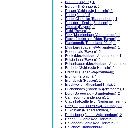
Bärnau (Bayern), 1
Bürgel (Th�ringen), 1
Büsum (Schleswig-Holstein), 1
Berlin (Berlin), 5
Berlin-Glienicke (Brandenburg), 1
Bertsdorf-Hörnitz (Sachsen), 1
Bibertal (Bayern), 1
Bichl (Bayern), 1
Binz (Mecklenburg-Vorpommern), 1
Bischofsheim a.d. Rhön (Bayern), 1
Blankenrath (Rheinland-Pfalz), 1
Blumberg (Baden-W�rttemberg), 1
Bodenmais (Bayern), 2
Boek (Mecklenburg-Vorpommern), 1
Bolsterlang (Bayern), 1
Boltenhagen (Mecklenburg-Vorpommern
Breiholz (Schleswig-Holstein), 1
Breitnau (Baden-W�rttemberg), 1
Bremen (Bremen), 4
Brensbach (Hessen), 1
Bruchweiler (Rheinland-Pfalz), 1
Buchenbach (Baden-W�rttemberg), 1
Burg (Spreewald) (Brandenburg), 2
Cahnsdorf (Brandenburg), 1
Clausthal-Zellerfeld (Niedersachsen), 1
Creglingen (Baden-W�rttemberg), 1
Cuxhaven (Niedersachsen), 4
Dachsberg (Baden-W�rttemberg), 2
Dagebüll (Schleswig-Holstein), 1
Dakendorf (Schleswig-Holstein), 2
Dalichow (Brandenburg), 1