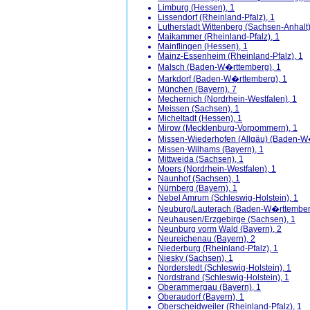
Limburg (Hessen), 1
Lissendorf (Rheinland-Pfalz), 1
Lutherstadt Wittenberg (Sachsen-Anhalt)
Maikammer (Rheinland-Pfalz), 1
Mainflingen (Hessen), 1
Mainz-Essenheim (Rheinland-Pfalz), 1
Malsch (Baden-W�rttemberg), 1
Markdorf (Baden-W�rttemberg), 1
München (Bayern), 7
Mechernich (Nordrhein-Westfalen), 1
Meissen (Sachsen), 1
Micheltadt (Hessen), 1
Mirow (Mecklenburg-Vorpommern), 1
Missen-Wiederhofen (Allgäu) (Baden-W
Missen-Wilhams (Bayern), 1
Mittweida (Sachsen), 1
Moers (Nordrhein-Westfalen), 1
Naunhof (Sachsen), 1
Nürnberg (Bayern), 1
Nebel Amrum (Schleswig-Holstein), 1
Neuburg/Lauterach (Baden-W�rttember
Neuhausen/Erzgebirge (Sachsen), 1
Neunburg vorm Wald (Bayern), 2
Neureichenau (Bayern), 2
Niederburg (Rheinland-Pfalz), 1
Niesky (Sachsen), 1
Norderstedt (Schleswig-Holstein), 1
Nordstrand (Schleswig-Holstein), 1
Oberammergau (Bayern), 1
Oberaudorf (Bayern), 1
Oberscheidweiler (Rheinland-Pfalz), 1