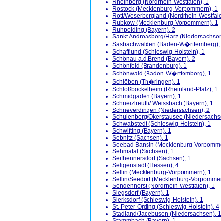
Rheinberg (Nordrhein-Westfalen), 1
Rostock (Mecklenburg-Vorpommern), 1
Rott/Weserbergland (Nordrhein-Westfale
Rubkow (Mecklenburg-Vorpommern), 1
Ruhpolding (Bayern), 2
Sankt Andreasberg/Harz (Niedersachsen
Sasbachwalden (Baden-W�rttemberg),
Schafflund (Schleswig-Holstein), 1
Schönau a.d.Brend (Bayern), 2
Schönfeld (Brandenburg), 1
Schönwald (Baden-W�rttemberg), 1
Schlöben (Th�ringen), 1
Schloßböckelheim (Rheinland-Pfalz), 1
Schmidgaden (Bayern), 1
Schneizlreuth/ Weissbach (Bayern), 1
Schneverdingen (Niedersachsen), 2
Schulenberg/Okerstausee (Niedersachse
Schwabstedt (Schleswig-Holstein), 1
Schwifting (Bayern), 1
Sebnitz (Sachsen), 1
Seebad Bansin (Mecklenburg-Vorpomme
Sehmatal (Sachsen), 1
Seifhennersdorf (Sachsen), 1
Seligenstadt (Hessen), 4
Sellin (Mecklenburg-Vorpommern), 1
Sellin/Seedorf (Mecklenburg-Vorpommer
Sendenhorst (Nordrhein-Westfalen), 1
Siegsdorf (Bayern), 1
Sierksdorf (Schleswig-Holstein), 1
St. Peter-Ording (Schleswig-Holstein), 4
Stadland/Jadebusen (Niedersachsen), 1
Stammbach (Bayern), 1