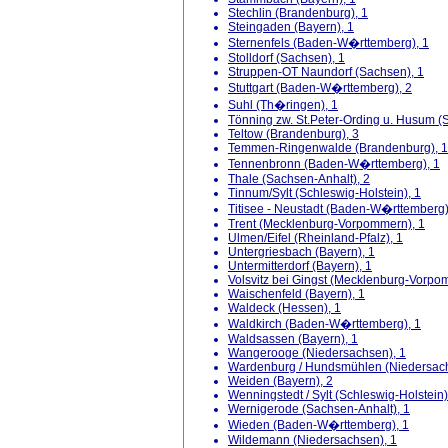
Stechlin (Brandenburg), 1
Steingaden (Bayern), 1
Sternenfels (Baden-W�rttemberg), 1
Stolldorf (Sachsen), 1
Struppen-OT Naundorf (Sachsen), 1
Stuttgart (Baden-W�rttemberg), 2
Suhl (Th�ringen), 1
Tönning zw. St.Peter-Ording u. Husum (S
Teltow (Brandenburg), 3
Temmen-Ringenwalde (Brandenburg), 1
Tennenbronn (Baden-W�rttemberg), 1
Thale (Sachsen-Anhalt), 2
Tinnum/Sylt (Schleswig-Holstein), 1
Titisee - Neustadt (Baden-W�rttemberg)
Trent (Mecklenburg-Vorpommern), 1
Ulmen/Eifel (Rheinland-Pfalz), 1
Untergriesbach (Bayern), 1
Untermitterdorf (Bayern), 1
Volsvitz bei Gingst (Mecklenburg-Vorpo
Waischenfeld (Bayern), 1
Waldeck (Hessen), 1
Waldkirch (Baden-W�rttemberg), 1
Waldsassen (Bayern), 1
Wangerooge (Niedersachsen), 1
Wardenburg / Hundsmühlen (Niedersach
Weiden (Bayern), 2
Wenningstedt / Sylt (Schleswig-Holstein)
Wernigerode (Sachsen-Anhalt), 1
Wieden (Baden-W�rttemberg), 1
Wildemann (Niedersachsen), 1