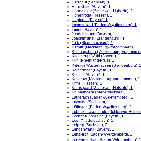
Herrnhut (Sachsen), 1
Herrsching (Bayern), 1
Hohenfelde (Schleswig-Holstein), 2
Hohenroda (Hessen), 1
Hopferau (Bayern), 1
Immenstaad (Baden-W�rttemberg), 1
Inning (Bayern), 1
Jandelsbrunn (Bayern), 1
Joachimsthal (Brandenburg), 1
Jork (Niedersachsen), 2
Karnitz (Mecklenburg-Vorpommern), 1
Kühlungsborn (Mecklenburg-Vorpommer
Kirchberg i.Wald (Bayern), 1
Kirn (Rheinland-Pfalz), 1
K�nigs Wusterhausen (Brandenburg), 
Kolbermoor (Bayern), 1
Konzell (Bayern), 1
Koserow (Mecklenburg-Vorpommern), 1
Kriftel (Hessen), 1
Kronsgaard (Schleswig-Holstein), 1
Krummhoern (Niedersachsen), 1
Lauterach (Baden-W�rttemberg), 1
Lawalde (Sachsen), 1
Löffingen (Baden-W�rttemberg), 2
Lübeck-Travemünde (Schleswig-Holstein
Lechbruck am See (Bayern), 1
Leer (Niedersachsen), 1
Leipzig (Sachsen), 7
Lengenwang (Bayern), 1
Lenzkirch (Baden-W�rttemberg), 1
Lenzkirch-Saig (Baden-W�rttemberg), 