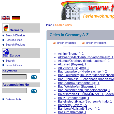
Home
>
Search Cities
Germany
Cities in Germany A-Z
Search Districts
Search Cities
order by states
order by regions
Search Regions
Achim (Bremen), 1
Europe
Altefaehr (Mecklenburg-Vorpommern), 1
Altenau/Oberharz (Niedersachsen), 1
Search
Altusried (Bayern), 1
Search Cities
Außernzell (Bayern), 1
Keywords
Bad Lauterberg (Niedersachsen), 2
Bad Lauterberg im Harz (Niedersachsen)
Bad Rippoldsau-Schapbach (Baden-W�r
Bad Saarow (Brandenburg), 1
Accomodation-No
Bad Wörishofen (Bayern), 1
Bad Zwischenahn (Niedersachsen), 1
Baiersbronn-SCHÖNMÜNZACH (Baden-
Baitz (Brandenburg), 1
Datenschutz
Ballelnstedt (Harz) (Sachsen-Anhalt), 1
Bamberg (Bayern), 5
Bamberg/Hallstadt (Bayern), 1
Bassum (Bremen), 1