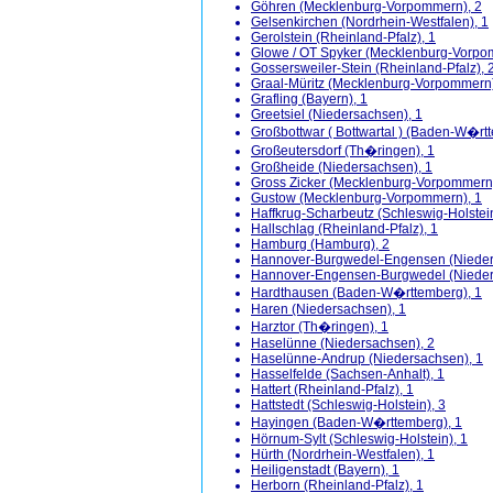
Göhren (Mecklenburg-Vorpommern), 2
Gelsenkirchen (Nordrhein-Westfalen), 1
Gerolstein (Rheinland-Pfalz), 1
Glowe / OT Spyker (Mecklenburg-Vorpo
Gossersweiler-Stein (Rheinland-Pfalz), 
Graal-Müritz (Mecklenburg-Vorpommern)
Grafling (Bayern), 1
Greetsiel (Niedersachsen), 1
Großbottwar ( Bottwartal ) (Baden-W�rt
Großeutersdorf (Th�ringen), 1
Großheide (Niedersachsen), 1
Gross Zicker (Mecklenburg-Vorpommern)
Gustow (Mecklenburg-Vorpommern), 1
Haffkrug-Scharbeutz (Schleswig-Holstein
Hallschlag (Rheinland-Pfalz), 1
Hamburg (Hamburg), 2
Hannover-Burgwedel-Engensen (Nieder
Hannover-Engensen-Burgwedel (Nieder
Hardthausen (Baden-W�rttemberg), 1
Haren (Niedersachsen), 1
Harztor (Th�ringen), 1
Haselünne (Niedersachsen), 2
Haselünne-Andrup (Niedersachsen), 1
Hasselfelde (Sachsen-Anhalt), 1
Hattert (Rheinland-Pfalz), 1
Hattstedt (Schleswig-Holstein), 3
Hayingen (Baden-W�rttemberg), 1
Hörnum-Sylt (Schleswig-Holstein), 1
Hürth (Nordrhein-Westfalen), 1
Heiligenstadt (Bayern), 1
Herborn (Rheinland-Pfalz), 1