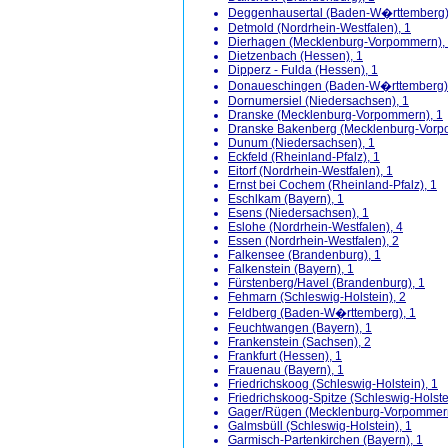
Deggenhausertal (Baden-W�rttemberg)
Detmold (Nordrhein-Westfalen), 1
Dierhagen (Mecklenburg-Vorpommern),
Dietzenbach (Hessen), 1
Dipperz - Fulda (Hessen), 1
Donaueschingen (Baden-W�rttemberg)
Dornumersiel (Niedersachsen), 1
Dranske (Mecklenburg-Vorpommern), 1
Dranske Bakenberg (Mecklenburg-Vorp
Dunum (Niedersachsen), 1
Eckfeld (Rheinland-Pfalz), 1
Eitorf (Nordrhein-Westfalen), 1
Ernst bei Cochem (Rheinland-Pfalz), 1
Eschlkam (Bayern), 1
Esens (Niedersachsen), 1
Eslohe (Nordrhein-Westfalen), 4
Essen (Nordrhein-Westfalen), 2
Falkensee (Brandenburg), 1
Falkenstein (Bayern), 1
Fürstenberg/Havel (Brandenburg), 1
Fehmarn (Schleswig-Holstein), 2
Feldberg (Baden-W�rttemberg), 1
Feuchtwangen (Bayern), 1
Frankenstein (Sachsen), 2
Frankfurt (Hessen), 1
Frauenau (Bayern), 1
Friedrichskoog (Schleswig-Holstein), 1
Friedrichskoog-Spitze (Schleswig-Holste
Gager/Rügen (Mecklenburg-Vorpommern
Galmsbüll (Schleswig-Holstein), 1
Garmisch-Partenkirchen (Bayern), 1