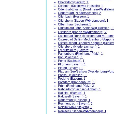
Oberstdorf (Bayern), 1
Ockholm (Schleswig-Holstein), 1
Odenthal-Eikamp (Nordrhein-Westfalen)
Oederquart (Niedersachsen), 2
Offenbach (Hessen), 1
Oftersheim (Baden-W�rttemberg), 1
Olbernhau (Sachsen), 1
Oldsum auf Föhr (Schleswig-Holstein), 1
Ostfildern (Baden-W�rttemberg), 2
Ostseebad Rerik (Mecklenburg-Vorpomm
Ostseebad Sellin (Mecklenburg-Vorpom
OstseeResort Olpenitz/ Kappeln (Schlesw
Ottersberg (Niedersachsen), 1
Oy-Mittelberg (Bayern), 1
Pantenburg (Rheinland-Pfalz), 1
Pöhl (Sachsen), 1
Penig (Sachsen), 1
Pfronten (Bayern), 1
Piding (Bayern), 1
Plau am See/Barkow (Mecklenburg-Vor
Pockau (Sachsen), 1
Pocking (Bayern), 1
Potsdam (Brandenburg), 1
Prüm (Rheinland-Pfalz), 2
Rahnsdorf (Sachsen-Anhalt), 1
Raisting (Bayern), 1
Rattiszell (Bayern), 1
Rödermark (Hessen), 1
Rechtenbach (Bayern), 1
Reit im Winkl (Bayern), 1
Remseck (Baden-W�rttemberg), 1